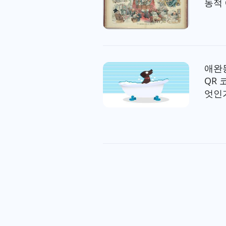
동적 
애완
QR
엇인