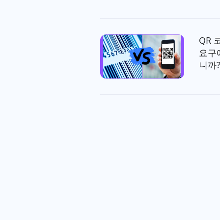
QR 
요구
니까