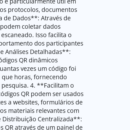
o é particularmente útil em
nos protocolos, documentos
a de Dados**: Através de
 podem coletar dados
scaneado. Isso facilita o
rtamento dos participantes
 e Análises Detalhadas**:
códigos QR dinâmicos
antas vezes um código foi
a que horas, fornecendo
 pesquisa. 4. **Facilitam o
 códigos QR podem ser usados
tes a websites, formulários de
ros materiais relevantes com
Distribuição Centralizada**:
os QR através de um painel de