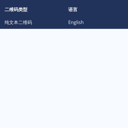
二维码类型
语言
纯文本二维码
English
Facebook 二维码
Deutsch
图像二维码
Français
Instagram 二维码
日本語
PDF 二维码
Español
Twitter 二维码
Português
Youtube 二维码
中文
vCard 二维码
한국어
© Brainpage Ltd dba QR Codes Unlimited 2026. QR Code 是 DENSO
WAVE INCORPORATED 的注册商标