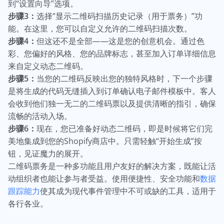
到“设置向导”选项。
步骤3：
选择“显示二维码扫描历史记录（用于票务）”功
能。在这里，您可以自定义允许的二维码扫描次数。
步骤4：
但这还不是全部——这是您的创意机会。通过色
彩、您偏好的风格、您的品牌标志，甚至加入订单详细信息
来自定义动态二维码。
步骤5：
当您的二维码反映出您的独特风格时，下一个步骤
是将生成的代码无缝插入到订单确认电子邮件模板中。客人
会收到他们独一无二的二维码票以及提供清晰的指引，确保
流畅的活动入场。
步骤6：
现在，您已准备好动态二维码，即是时候将它们完
美地集成到您的Shopify商店中。只需轻触“开始生成”按
钮，见证魔力的展开。
二维码票务是一种多功能且用户友好的解决方案，既能让活
动组织者也能让参与者受益。使用便捷性、安全功能和
数据
跟踪能力
使其成为现代事件管理中不可或缺的工具，适用于
各行各业。