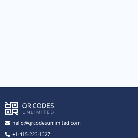
hello@qrcodesunlimited.com
+1-415-223-1327