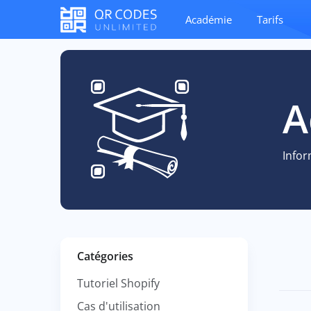
Académie
Tarifs
A
Infor
Catégories
Tutoriel Shopify
Cas d'utilisation