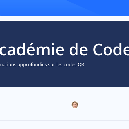
cadémie de Cod
mations approfondies sur les codes QR