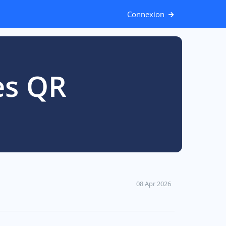
Connexion
es QR
08 Apr 2026