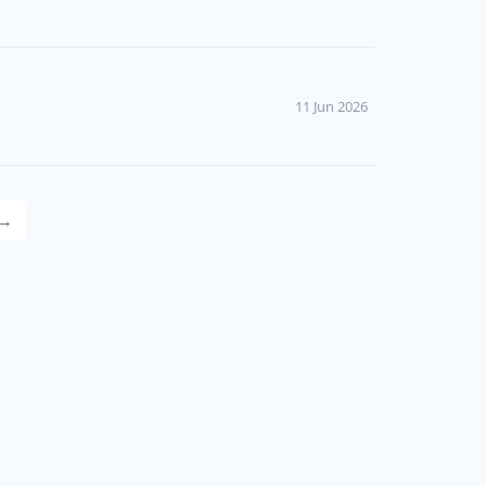
11 Jun 2026
→