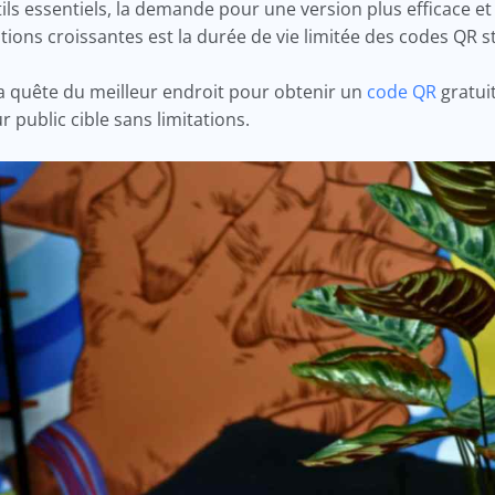
ls essentiels, la demande pour une version plus efficace 
ions croissantes est la durée de vie limitée des codes QR s
a quête du meilleur endroit pour obtenir un
code QR
gratuit
 public cible sans limitations.