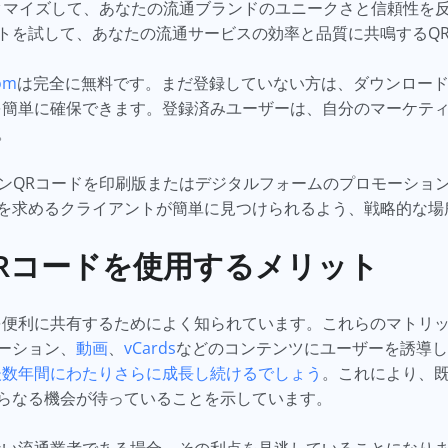
タマイズして、あなたの流通ブランドのユニークさと信頼性を
トを試して、あなたの流通サービスの効率と品質に共鳴するQ
om
は完全に無料です。まだ登録していない方は、ダウンロー
を簡単に確保できます。登録済みユーザーは、自分のマーケテ
。
ンQRコードを印刷版またはデジタルフォームのプロモーショ
を求めるクライアントが簡単に見つけられるよう、戦略的な場
Rコードを使用するメリット
を便利に共有するためによく知られています。これらのマトリ
ーション、
動画
、
vCards
などのコンテンツにユーザーを誘導し
後数年間にわたりさらに成長し続けるでしょう
。これにより、
らなる機会が待っていることを示しています。