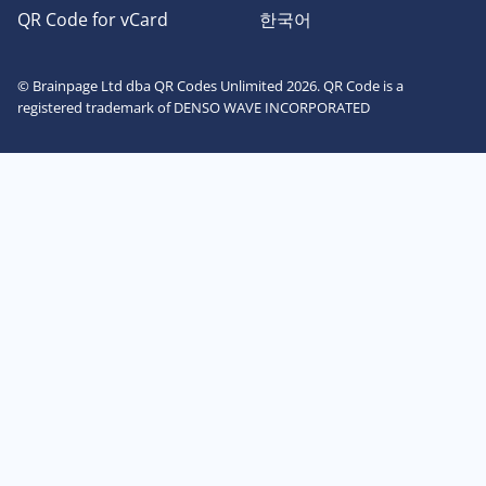
QR Code for vCard
한국어
© Brainpage Ltd dba QR Codes Unlimited 2026. QR Code is a
registered trademark of DENSO WAVE INCORPORATED