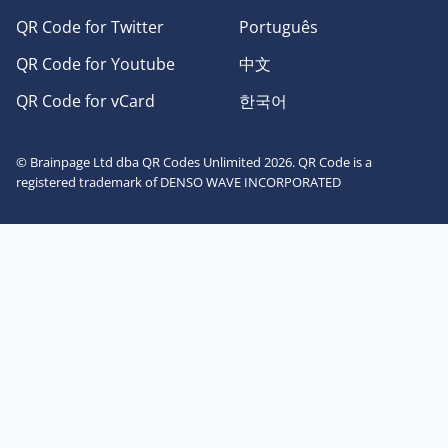
QR Code for Twitter
Português
QR Code for Youtube
中文
QR Code for vCard
한국어
© Brainpage Ltd dba QR Codes Unlimited 2026. QR Code is a
registered trademark of DENSO WAVE INCORPORATED