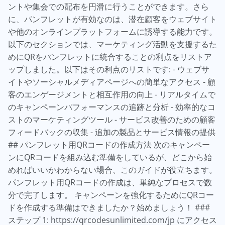
ントや集会での配布を円滑に行うことができます。さら
に、パンフレットが有効なのは、潜在顧客をウェブサイト
や他のオンラインプラットフォームに誘導する能力です。
以下のセクションでは、マーケティング活動を支援するた
めにQRをパンフレットに統合することの利点をリストア
ップしました。以下はその利点のリストです: - ウェブサ
イトやソーシャルメディアページへの簡単なアクセス - 顧
客のエンゲージメントと相互作用の向上 - リアルタイムで
のキャンペーンパフォーマンスの追跡と分析 - 効率的なコ
ストのマーケティングツール - サービス改善のための顧客
フィードバックの収集 - 追加の製品とサービス情報の提供
## パンフレット用QRコードの作成方法 次のキャンペー
ンにQRコードを組み込む準備をしているが、どこから始
めればいいかわからない場合、このガイドが役立ちます。
パンフレット用QRコードの作成は、単純なプロセスで数
分で完了します。 キャンペーンを強化するためにQRコー
ドを作成する準備はできましたか？始めましょう！ ###
ステップ 1: https://qrcodesunlimited.com/jp にアクセス