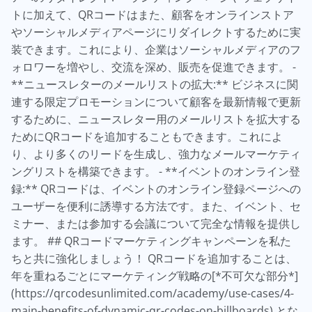
トに加えて、QRコードはまた、顧客をオンラインストア
やソーシャルメディアページにリダイレクトするために実
装できます。これにより、企業はソーシャルメディアのフ
ォロワーを増やし、交流を深め、販売を促進できます。 -
**ニュースレターのメールリストの拡大:** ビジネスに関
連する限定プロモーションについて顧客を最新情報で更新
するために、ニュースレター用のメールリストを拡大する
ためにQRコードを追加することもできます。これによ
り、より多くのリードを生成し、強力なメールマーケティ
ングリストを構築できます。 - **イベントのオンライン登
録:** QRコードは、イベントのオンライン登録ページへの
ユーザーを便利に誘導する方法です。また、イベント、セ
ミナー、または参加する会議について完全な情報を提供し
ます。 ## QRコードマーケティングキャンペーンを私た
ちと共に強化しましょう！ QRコードを追加することは、
年を重ねるごとにマーケティング戦略の[*不可欠な部分*]
(https://qrcodesunlimited.com/academy/use-cases/4-
main-benefits-of-dynamic-qr-codes-on-billboards) とな