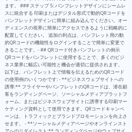
ます。 ### ステップ 5: パンフレットデザインにシームレ
スに統合する 印刷またはデジタル形式で動的QRコードを
パンフレットデザインに簡単に組み込んでください。オー
ディエンスの視界に簡単にアクセスできるように戦略的に
配置してください。 追加の利点は、パンフレット用の動
的QRコードの機能性をログインすることで簡単に変更で
きることです。- ## QRコード付きパンフレットの例示
QRコードをパンフレットに使用することで、多くのビジ
ネス業界に幅広い可能性と機会が適切に提供されます。
以下は、パンフレット上で情報を伝えるためのQRコード
の使用例のいくつかです: - **ビジネスウェブサイトへの
誘導:** フライヤーやパンフレットのQRコードは、潜在顧
客をランディングページ、ソーシャルメディアプラットフ
ォーム、またはビジネスウェブサイトに誘導する印刷マー
ケティング資料として使用できます。QRコードキャンペ
ーンは、トラフィックとブランドプロモーションを向上さ
せます。 - **ソーシャルメディアページやオンラインスト
アへのリダイレクト:** ランディングページやウェブサイ