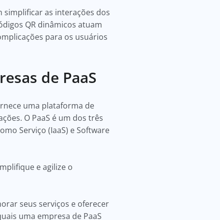
implificar as interações dos
 códigos QR dinâmicos atuam
omplicações para os usuários
resas de PaaS
ornece uma plataforma de
ções. O PaaS é um dos três
mo Serviço (IaaS) e Software
plifique e agilize o
rar seus serviços e oferecer
s quais uma empresa de PaaS