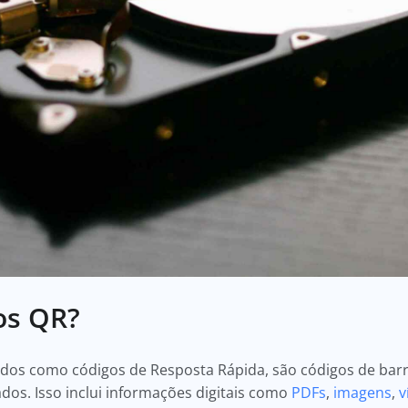
os QR?
os como códigos de Resposta Rápida, são códigos de barr
os. Isso inclui informações digitais como
PDFs
,
imagens
,
v