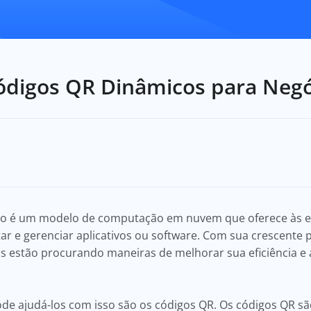
Códigos QR Dinâmicos para Negó
iço é um modelo de computação em nuvem que oferece às
r e gerenciar aplicativos ou software. Com sua crescente
s estão procurando maneiras de melhorar sua eficiência e 
e ajudá-los com isso são os códigos QR. Os códigos QR sã