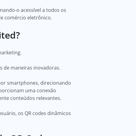
rnando-o acessível a todos os
e comércio eletrônico.
ited?
marketing.
es de maneiras inovadoras.
por smartphones, direcionando
roporcionam uma conexão
amente conteúdos relevantes.
usuário, os QR codes dinâmicos