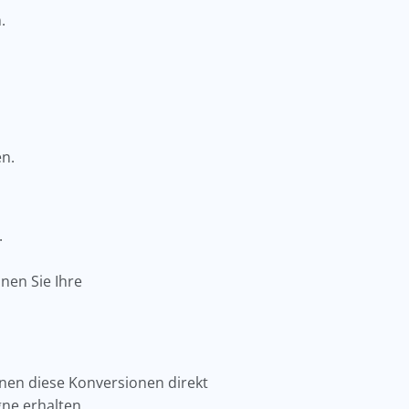
n.
en.
d.
nen Sie Ihre
nnen diese Konversionen direkt
gne erhalten.