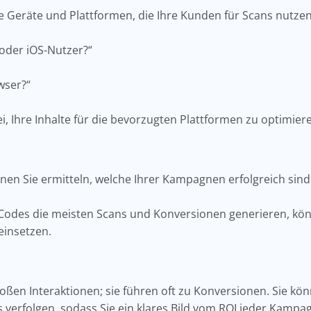
ie Geräte und Plattformen, die Ihre Kunden für Scans nutze
 oder iOS-Nutzer?“
owser?“
i, Ihre Inhalte für die bevorzugten Plattformen zu optimier
nen Sie ermitteln, welche Ihrer Kampagnen erfolgreich sin
-Codes die meisten Scans und Konversionen generieren, kön
einsetzen.
oßen Interaktionen; sie führen oft zu Konversionen. Sie kö
 verfolgen, sodass Sie ein klares Bild vom ROI jeder Kampa