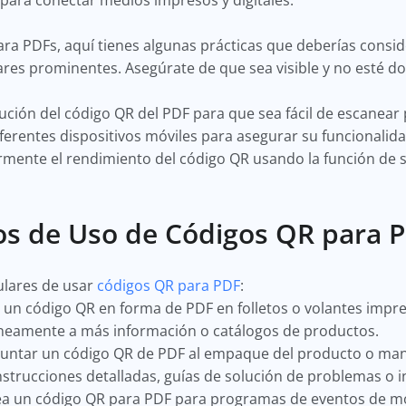
al para conectar medios impresos y digitales.
ara PDFs, aquí tienes algunas prácticas que deberías consi
ares prominentes. Asegúrate de que sea visible y no esté 
ución del código QR del PDF para que sea fácil de escanear 
ferentes dispositivos móviles para asegurar su funcionalid
armente el rendimiento del código QR usando la función de
os de Uso de Códigos QR para 
ulares de usar
códigos QR para PDF
:
 un código QR en forma de PDF en folletos o volantes impre
neamente a más información o catálogos de productos.
untar un código QR de PDF al empaque del producto o manu
nstrucciones detalladas, guías de solución de problemas o 
a un código QR para PDF para programas de eventos de mo