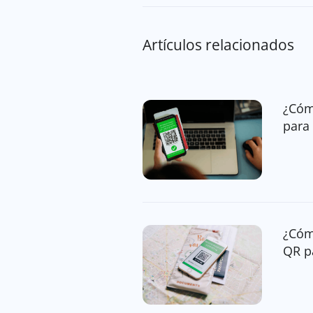
Artículos relacionados
¿Cóm
para 
¿Cóm
QR p