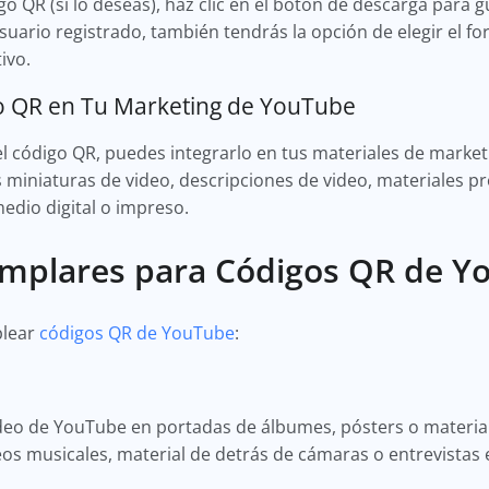
o QR (si lo deseas), haz clic en el botón de descarga para
suario registrado, también tendrás la opción de elegir el 
ivo.
go QR en Tu Marketing de YouTube
l código QR, puedes integrarlo en tus materiales de marke
as miniaturas de video, descripciones de video, materiales p
edio digital o impreso.
emplares para Códigos QR de Y
plear
códigos QR de YouTube
:
ideo de YouTube en portadas de álbumes, pósters o materi
eos musicales, material de detrás de cámaras o entrevistas