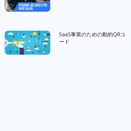
SaaS事業のための動的QRコ
ード