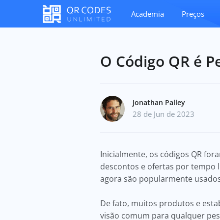
Academia
Preços
O Código QR é P
Jonathan Palley
28 de Jun de 2023
Inicialmente, os códigos QR fo
descontos e ofertas por tempo l
agora são popularmente usados
De fato, muitos produtos e est
visão comum para qualquer pess