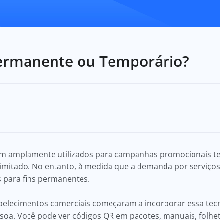
ermanente ou Temporário?
ram amplamente utilizados para campanhas promocionais t
imitado. No entanto, à medida que a demanda por serviços 
 para fins permanentes.
abelecimentos comerciais começaram a incorporar essa tecn
oa. Você pode ver códigos QR em pacotes, manuais, folhe