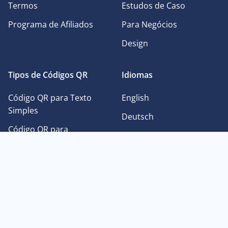
Termos
Estudos de Caso
Programa de Afiliados
Para Negócios
Design
Tipos de Códigos QR
Idiomas
Código QR para Texto
English
Simples
Deutsch
Código QR para
Français
Facebook
日本語
Código QR para Imagens
Español
Código QR para
Português
Instagram
中文
Código QR para PDF