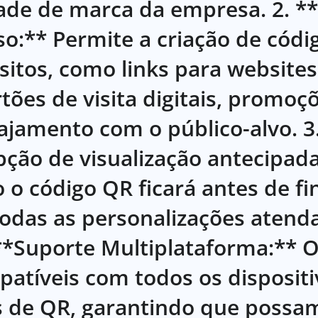
ade de marca da empresa. 2. **
so:** Permite a criação de cód
sitos, como links para website
tões de visita digitais, promoç
gajamento com o público-alvo. 3
ção de visualização antecipad
o código QR ficará antes de fin
todas as personalizações atend
 **Suporte Multiplataforma:** 
atíveis com todos os disposit
s de QR, garantindo que possa