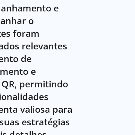
mpanhamento e
panhar o
zes foram
dados relevantes
ento de
iamento e
 QR, permitindo
ionalidades
nta valiosa para
suas estratégias
is detalhes