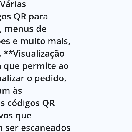
Várias
igos QR para
s, menus de
ões e muito mais,
. **Visualização
a que permite ao
alizar o pedido,
am às
Os códigos QR
ivos que
m ser escaneados