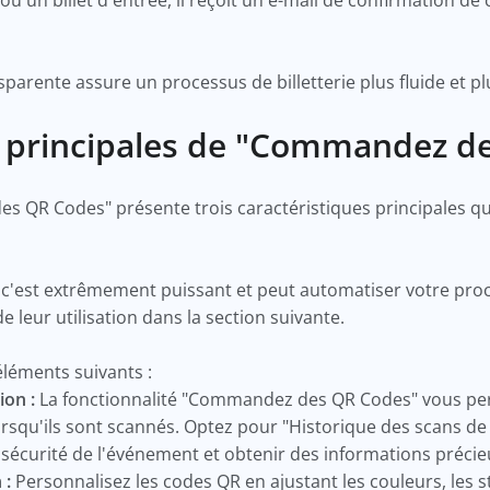
 ou un billet d'entrée, il reçoit un e-mail de confirmation
rente assure un processus de billetterie plus fluide et pl
és principales de "Commandez 
s QR Codes" présente trois caractéristiques principales qu
 c'est extrêmement puissant et peut automatiser votre proce
 leur utilisation dans la section suivante.
 éléments suivants :
ion :
La fonctionnalité "Commandez des QR Codes" vous pe
squ'ils sont scannés. Optez pour "Historique des scans de
 sécurité de l'événement et obtenir des informations précieus
 :
Personnalisez les codes QR en ajustant les couleurs, les st