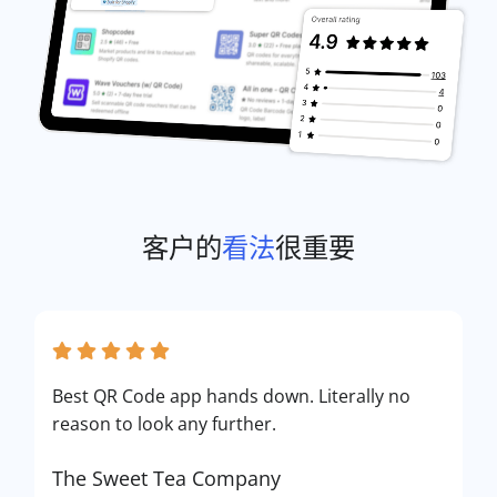
客户的
看法
很重要
Best QR Code app hands down. Literally no
reason to look any further.
The Sweet Tea Company