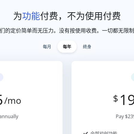
为
功能
付费，不为使用付费
们的定价简单而无压力。没有按使用收费。一切都无限
每月
每年
终身
5
19
$
/mo
annually
Pay $23
全部初创功能