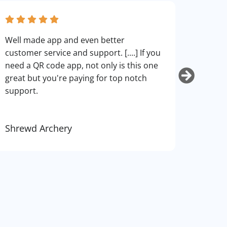
fantas
Well made app and even better
can cu
customer service and support. [....] If you
use. I
need a QR code app, not only is this one
art.
great but you're paying for top notch
support.
Shrewd Archery
Kurti