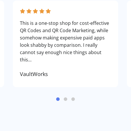
This is a one-stop shop for cost-effective
QR Codes and QR Code Marketing, while
somehow making expensive paid apps
look shabby by comparison. I really
cannot say enough nice things about
this...
VaultWorks