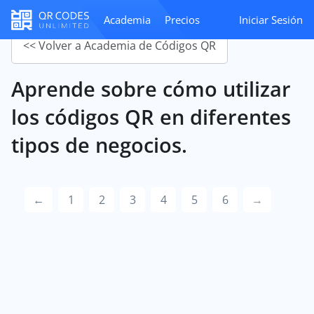
Academia
Precios
Iniciar Sesión
<< Volver a Academia de Códigos QR
Aprende sobre cómo utilizar
los códigos QR en diferentes
tipos de negocios.
←
1
2
3
4
5
6
→