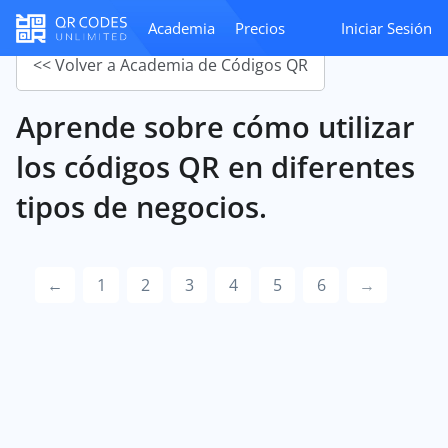
Academia
Precios
Iniciar Sesión
<< Volver a Academia de Códigos QR
Aprende sobre cómo utilizar
los códigos QR en diferentes
tipos de negocios.
←
1
2
3
4
5
6
→