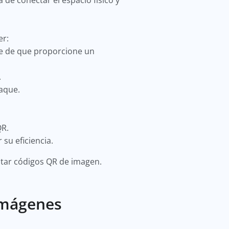
de conectar el espacio físico y
er:
te de que proporcione un
.
taque.
QR.
 su eficiencia.
ntar códigos QR de imagen.
 Imágenes