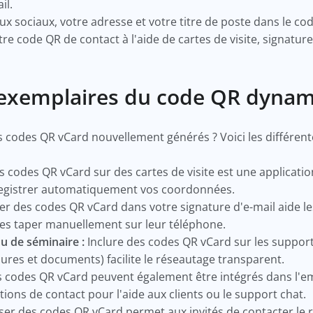
ail.
aux sociaux, votre adresse et votre titre de poste dans le c
re code QR de contact à l'aide de cartes de visite, signatur
on exemplaires du code QR dyna
s codes QR vCard nouvellement générés ? Voici les différent
s codes QR vCard sur des cartes de visite est une applicati
nregistrer automatiquement vos coordonnées.
ser des codes QR vCard dans votre signature d'e-mail aide les
les taper manuellement sur leur téléphone.
u de séminaire :
Inclure des codes QR vCard sur les suppor
chures et documents) facilite le réseautage transparent.
 codes QR vCard peuvent également être intégrés dans l'em
tions de contact pour l'aide aux clients ou le support chat
iser des codes QR vCard permet aux invités de contacter le r