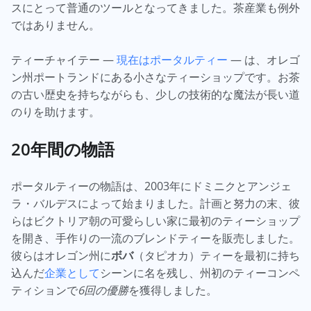
スにとって普通のツールとなってきました。茶産業も例外
ではありません。
ティーチャイテー —
現在はポータルティー
— は、オレゴ
ン州ポートランドにある小さなティーショップです。お茶
の古い歴史を持ちながらも、少しの技術的な魔法が長い道
のりを助けます。
20年間の物語
ポータルティーの物語は、2003年にドミニクとアンジェ
ラ・バルデスによって始まりました。計画と努力の末、彼
らはビクトリア朝の可愛らしい家に最初のティーショップ
を開き、手作りの一流のブレンドティーを販売しました。
彼らはオレゴン州に
ボバ
（タピオカ）ティーを最初に持ち
込んだ
企業として
シーンに名を残し、州初のティーコンペ
ティションで
6回の優勝
を獲得しました。