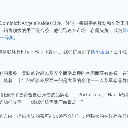
年，由Dominic和Angela Valdes创办。经过一番周密的规划
，销售顶级的手工混合茶。他们迅速在市场上崭露头角，成为
首
一等奖
。
a的媒体联络员Ethan Hauck表示，“我们扩展到了
四个店面
：三个在
好的服务、美味的饮品以及安全而受欢迎的空间而享有盛誉，在
，随着二十年的经验积累而来的是大量的变化——以及重塑品牌
选择了更符合自己身份的品牌名——Portal Tea，” Hauc
的酒桶等等——但我们还需要广而告之。”
的方向；提供美味的茶可能永远不会过时，但强大的在线存在只