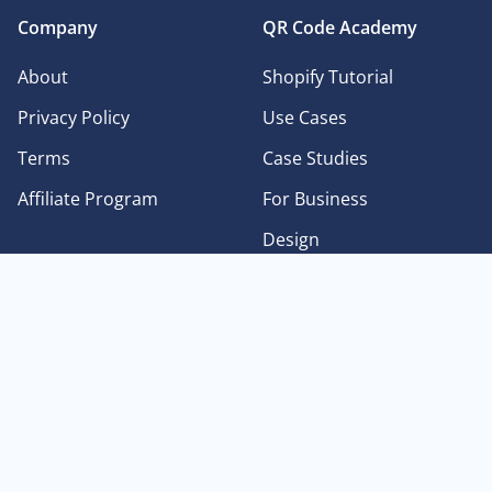
Company
QR Code Academy
About
Shopify Tutorial
Privacy Policy
Use Cases
Terms
Case Studies
Affiliate Program
For Business
Design
Types of QR Codes
Languages
QR Code for Plain Text
English
QR Code for Facebook
Deutsch
QR Code for Images
Français
QR Code for Instagram
日本語