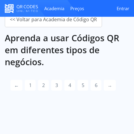
Academia
Preços
Entrar
<< Voltar para Academia de Código QR
Aprenda a usar Códigos QR
em diferentes tipos de
negócios.
←
1
2
3
4
5
6
→