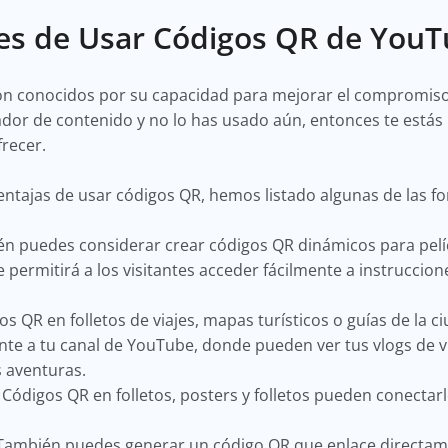
s de Usar Códigos QR de YouT
n conocidos por su capacidad para mejorar el compromiso
reador de contenido y no lo has usado aún, entonces te est
frecer.
entajas de usar códigos QR, hemos listado algunas de las f
 puedes considerar crear códigos QR dinámicos para pelícu
e permitirá a los visitantes acceder fácilmente a instruccio
os QR en folletos de viajes, mapas turísticos o guías de la c
te a tu canal de YouTube, donde pueden ver tus vlogs de vi
 aventuras.
Códigos QR en folletos, posters y folletos pueden conectar
ambién puedes generar un código QR que enlace directame